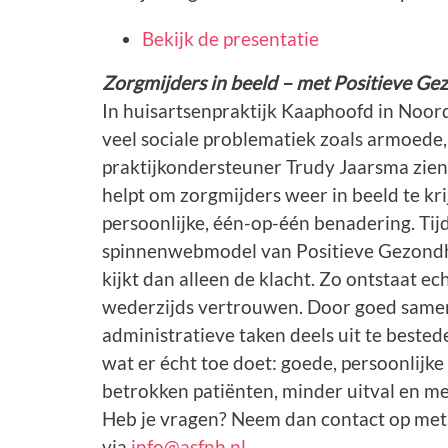
Bekijk de presentatie
Zorgmijders in beeld – met Positieve Ge
In huisartsenpraktijk Kaaphoofd in Noor
veel sociale problematiek zoals armoede, 
praktijkondersteuner Trudy Jaarsma zie
helpt om zorgmijders weer in beeld te kri
persoonlijke, één-op-één benadering. Tij
spinnenwebmodel van Positieve Gezondh
kijkt dan alleen de klacht. Zo ontstaat e
wederzijds vertrouwen. Door goed samen
administratieve taken deels uit te bested
wat er écht toe doet: goede, persoonlijke
betrokken patiënten, minder uitval en me
Heb je vragen? Neem dan contact op me
via
info@asfnh.nl
.