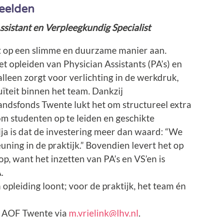
beelden
ssistant en Verpleegkundig Specialist
t op een slimme en duurzame manier aan.
et opleiden van Physician Assistants (PA’s) en
alleen zorgt voor verlichting in de werkdruk,
ïteit binnen het team. Dankzij
andsfonds Twente lukt het om structureel extra
om studenten op te leiden en geschikte
ja is dat de investering meer dan waard: “We
euning in de praktijk.” Bovendien levert het op
op, want het inzetten van PA’s en VS’en is
.
 opleiding loont; voor de praktijk, het team én
t AOF Twente via
m.vrielink@lhv.nl
.