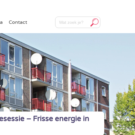
Zoekknop
Zoek
a
Contact
naar:
esessie – Frisse energie in