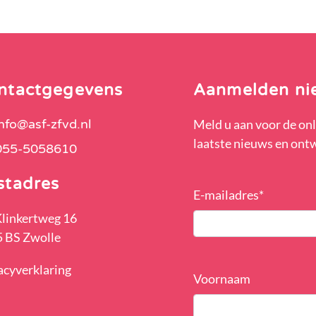
ntactgegevens
Aanmelden ni
info@asf-zfvd.nl
Meld u aan voor de onl
laatste nieuws en ont
055-5058610
stadres
E-mailadres
*
Klinkertweg 16
 BS Zwolle
acyverklaring
Voornaam