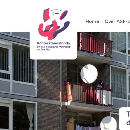
Home
Over ASF-
T
d