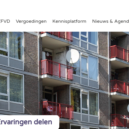
ZFVD
Vergoedingen
Kennisplatform
Nieuws & Agend
rvaringen delen