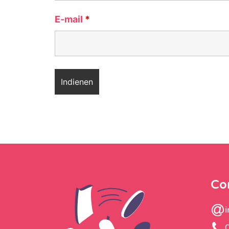
E-mail
*
Co