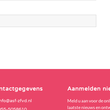
ntactgegevens
Aanmelden ni
info@asf-zfvd.nl
Meld u aan voor de onl
laatste nieuws en ont
055-5058610