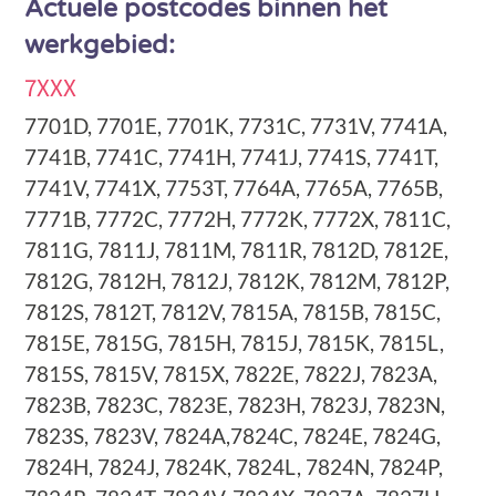
Actuele postcodes binnen het
werkgebied:
7XXX
7701D, 7701E, 7701K, 7731C, 7731V, 7741A,
7741B, 7741C, 7741H, 7741J, 7741S, 7741T,
7741V, 7741X, 7753T, 7764A, 7765A, 7765B,
7771B, 7772C, 7772H, 7772K, 7772X, 7811C,
7811G, 7811J, 7811M, 7811R, 7812D, 7812E,
7812G, 7812H, 7812J, 7812K, 7812M, 7812P,
7812S, 7812T, 7812V, 7815A, 7815B, 7815C,
7815E, 7815G, 7815H, 7815J, 7815K, 7815L,
7815S, 7815V, 7815X, 7822E, 7822J, 7823A,
7823B, 7823C, 7823E, 7823H, 7823J, 7823N,
7823S, 7823V, 7824A,7824C, 7824E, 7824G,
7824H, 7824J, 7824K, 7824L, 7824N, 7824P,