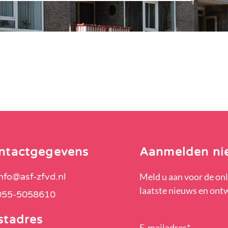
ntactgegevens
Aanmelden ni
info@asf-zfvd.nl
Meld u aan voor de onl
laatste nieuws en ont
055-5058610
stadres
E-mailadres
*