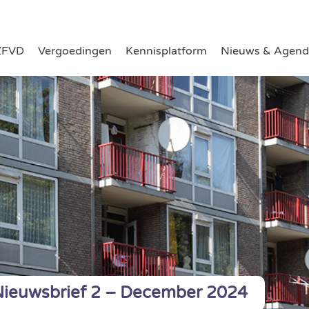
ZFVD
Vergoedingen
Kennisplatform
Nieuws & Agend
ieuwsbrief 2 – December 2024