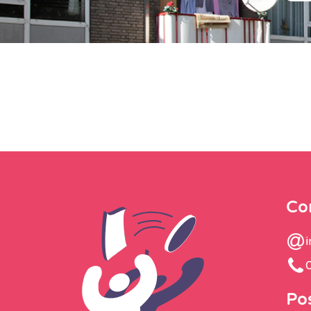
Co
Po