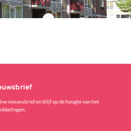
euwsbrief
ine nieuwsbrief en blijf op de hoogte van het
wikkelingen.