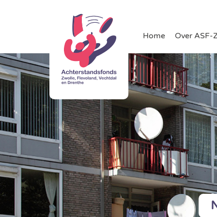
Home
Over ASF-
N