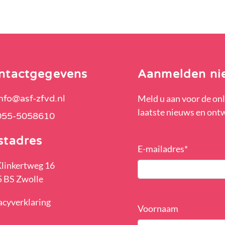
ntactgegevens
Aanmelden ni
info@asf-zfvd.nl
Meld u aan voor de onl
laatste nieuws en ont
055-5058610
stadres
E-mailadres
*
Klinkertweg 16
 BS Zwolle
acyverklaring
Voornaam