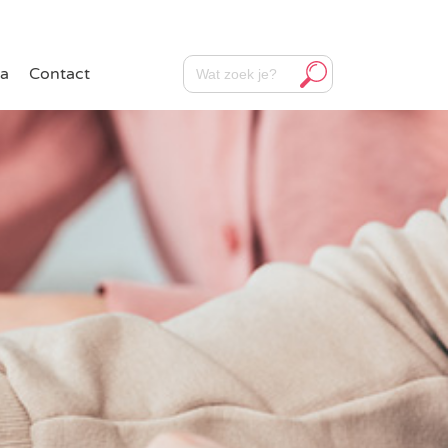
Zoekknop
Zoek
a
Contact
naar: